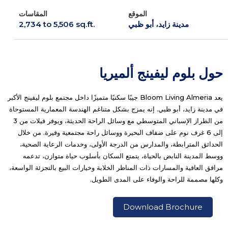
الموقع
المقاسات
مدينة زايد، أبو ظبي
2,734 to 5,506 sq.ft.
حول بلوم ليفينج ألميريا
يعد Bloom Living Almeria جيبًا سكنيًا متميزًا داخل مجتمع بلوم ليفينج الأكبر
في مدينة زايد، أبو ظبي. إنه يمزج بشكل متناغم الهندسة المعمارية المستوحاة
من الطراز الإسباني المتوسطي مع وسائل الراحة الحديثة، ويوفر فيلات من 3
إلى 6 غرف نوم على ضفاف البحيرة ووسائل راحة مجتمعية وفيرة. من خلال
الحدائق المترابطة، والمدارس من الدرجة الأولى، وخدمات الرعاية الصحية،
ووسط المدينة النابض بالحياة، يتمتع السكان بأسلوب حياة متوازن، تدعمه
مرافق العافية والمسارات ذات المناظر الخلابة وخيارات البيع بالتجزئة الواسعة،
وكلها مصممة للراحة والوفاء على المدى الطويل.
Download Brochure