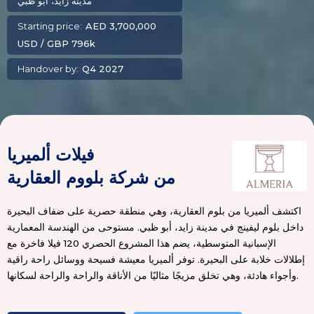
مدينة زايد، أبو ظبي
Starting price:
AED 3,700,000
USD / GBP 796k
Handover by:
Q4 2027
فيلات ألميريا

من شركة بلووم العقارية
اكتشف ألميريا من بلوم العقارية، وهي منطقة حصرية على ضفاف البحيرة
داخل بلوم ليفينج في مدينة زايد، أبو ظبي. مستوحى من الهندسة المعمارية
الإسبانية المتوسطية، يضم هذا المشروع الحصري 120 فيلا فاخرة مع
إطلالات خلابة على البحيرة. توفر ألميريا معيشة فسيحة ووسائل راحة راقية
وأجواء هادئة، وهي تخلق مزيجًا مثاليًا من الأناقة والراحة والراحة لسكانها.